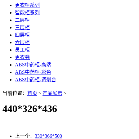
更衣柜系列
智能柜系列
二层柜
三层柜
四层柜
六层柜
员工柜
更衣凳
ABS中药柜-高端
ABS中药柜-彩色
ABS中药柜-调剂台
当前位置：
首页
>
产品展示
>
440*326*436
上一个：
330*366*500